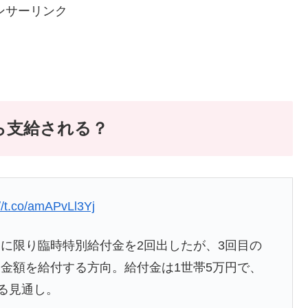
ンサーリンク
ら支給される？
://t.co/amAPvLl3Yj
に限り臨時特別給付金を2回出したが、3回目の
金額を給付する方向。給付金は1世帯5万円で、
れる見通し。