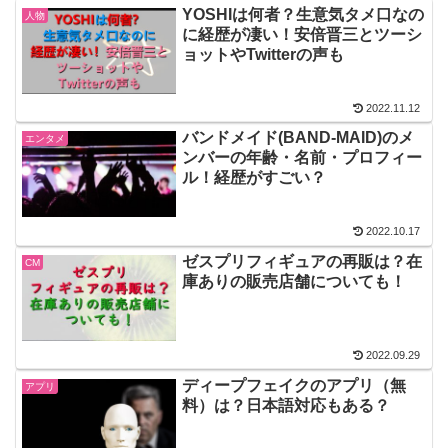
YOSHIは何者？生意気タメ口なの
人物
に経歴が凄い！安倍晋三とツーシ
ョットやTwitterの声も
2022.11.12
バンドメイド(BAND-MAID)のメ
エンタメ
ンバーの年齢・名前・プロフィー
ル！経歴がすごい？
2022.10.17
ゼスプリフィギュアの再販は？在
CM
庫ありの販売店舗についても！
2022.09.29
ディープフェイクのアプリ（無
アプリ
料）は？日本語対応もある？