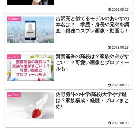
2022.09.23
吉沢亮と似てるモデルのあいすの
Youtuber
本名は？ 学歴・身長や兄弟を調
査！銀魂コスプレ画像・動画も！
2022.08.29
賀喜遥香の高校は？家族や弟がす
エンタメ
ごい！？可愛い画像とプロフィー
ルも♪
2022.08.16
佐野勇斗の中学/高校/大学や学歴
エンタメ
は？家族構成・経歴・プロフまと
め!
2022.08.09