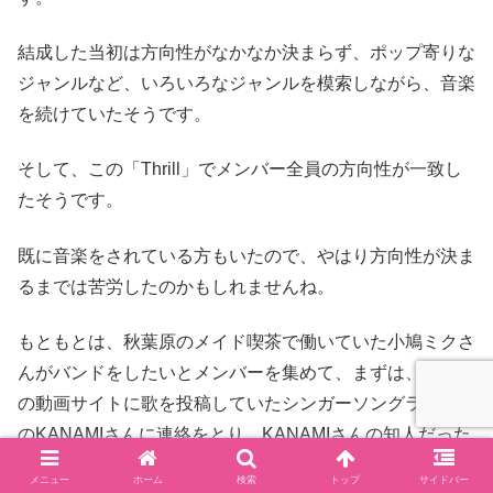
結成した当初は方向性がなかなか決まらず、ポップ寄りな
ジャンルなど、いろいろなジャンルを模索しながら、音楽
を続けていたそうです。
そして、この「Thrill」でメンバー全員の方向性が一致し
たそうです。
既に音楽をされている方もいたので、やはり方向性が決ま
るまでは苦労したのかもしれませんね。
もともとは、秋葉原のメイド喫茶で働いていた小鳩ミクさ
んがバンドをしたいとメンバーを集めて、まずは、ネット
の動画サイトに歌を投稿していたシンガーソングライター
のKANAMIさんに連絡をとり、KANAMIさんの知人だった
ドラムのAKANEさんを誘い、更に、AKANEさんと同じ音
メニュー
ホーム
検索
トップ
サイドバー