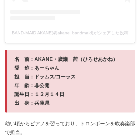
BAND-MAID AKANE(@akane_bandmaid)がシェアした投稿
名 前：AKANE・廣瀬 茜（ひろせあかね）
愛 称：あーちゃん
担 当：ドラムス/コーラス
年 齢：非公開
誕生日：１２月１４日
出 身：兵庫県
幼い頃からピアノを習っており、トロンボーンを吹奏楽部
で担当。