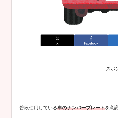
X
Facebook
スポ
普段使用している
車のナンバープレート
を
意