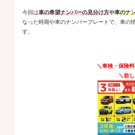
今回は
車の希望ナンバーの見分け方
や
車のナ
なった時期や車のナンバープレートで、車の
す。
＼車検・保険料
＼欲し