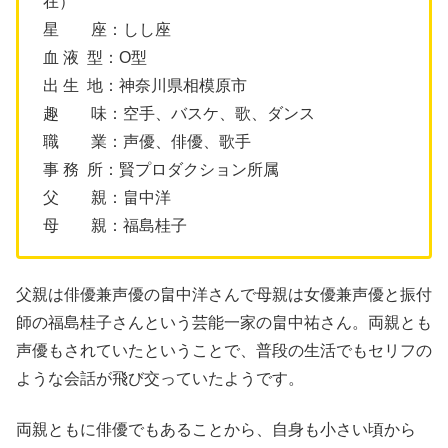
在）
星 座：しし座
血 液 型：O型
出 生 地：神奈川県相模原市
趣 味：空手、バスケ、歌、ダンス
職 業：声優、俳優、歌手
事 務 所：賢プロダクション所属
父 親：畠中洋
母 親：福島桂子
父親は俳優兼声優の畠中洋さんで母親は女優兼声優と振付
師の福島桂子さんという芸能一家の畠中祐さん。両親とも
声優もされていたということで、普段の生活でもセリフの
ような会話が飛び交っていたようです。
両親ともに俳優でもあることから、自身も小さい頃から