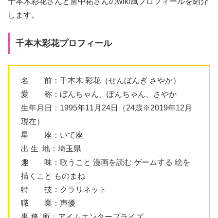
千本木彩花さんと畠中祐さんのwiki風プロフィールを紹介
します。
千本木彩花プロフィール
名 前：千本木 彩花（せんぼんぎ さやか）
愛 称：ぼんちゃん、ぽんちゃん、さやか
生年月日：1995年11月24日（24歳※2019年12月
現在）
星 座：いて座
出 生 地：埼玉県
趣 味：歌うこと 漫画を読む ゲームする 絵を
描くこと ものまね
特 技：クラリネット
職 業：声優
事 務 所：アイムエンタープライズ