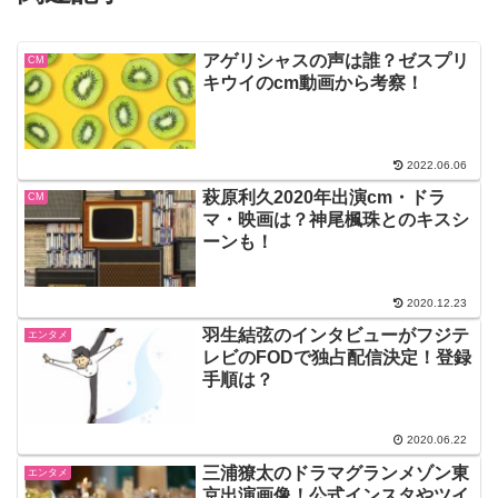
アゲリシャスの声は誰？ゼスプリ
CM
キウイのcm動画から考察！
2022.06.06
萩原利久2020年出演cm・ドラ
CM
マ・映画は？神尾楓珠とのキスシ
ーンも！
2020.12.23
羽生結弦のインタビューがフジテ
エンタメ
レビのFODで独占配信決定！登録
手順は？
2020.06.22
三浦獠太のドラマグランメゾン東
エンタメ
京出演画像！公式インスタやツイ