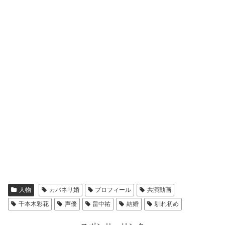
人物
カバネリ婚
プロフィール
共演動画
千本木彩花
声優
畠中祐
結婚
馴れ初め