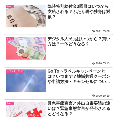
臨時特別給付金3回目はいつから
暮らし
支給される？ふたり親や独身は対
象？
2021.05.08
デジタル人民元はいつから？買い
暮らし
方は？一体どうなる？
2020.05.13
Go Toトラベルキャンペーンと
イベント・観光
は？いつまで？地域共通クーポン
や申請方法・キャンセルについて
も！
2020.10.19
緊急事態宣言と外出自粛要請の違
暮らし
いは？緊急事態宣言が発令される
とどうなる？