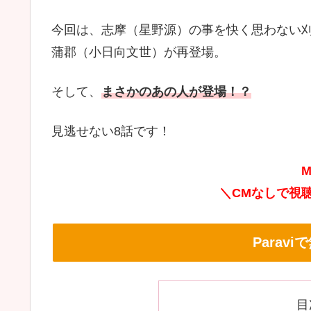
今回は、志摩（星野源）の事を快く思わない
蒲郡（小日向文世）が再登場。
そして、
まさかのあの人が登場！？
見逃せない8話です！
M
＼CMなしで視
Parav
目