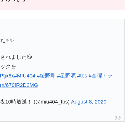
た✨✨
されました😆
ェックを
xPtjx6x
#MIU404
#綾野剛
#星野源
#tbs
#金曜ドラ
.com/670fR2D2MG
10時放送！ (@miu404_tbs)
August 8, 2020