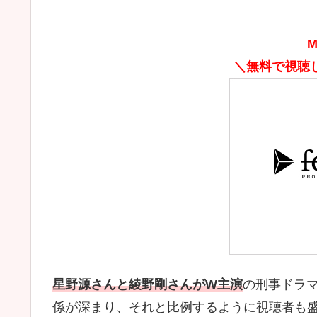
M
＼無料で視聴
星野源さんと綾野剛さんがW主演
の刑事ドラ
係が深まり、それと比例するように視聴者も盛