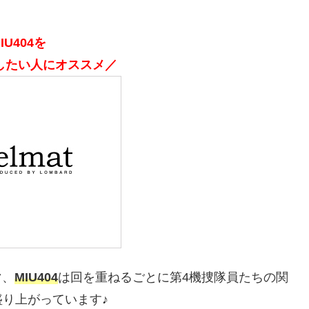
IU404を
したい人にオススメ／
マ、
MIU404
は回を重ねるごとに第4機捜隊員たちの関
り上がっています♪