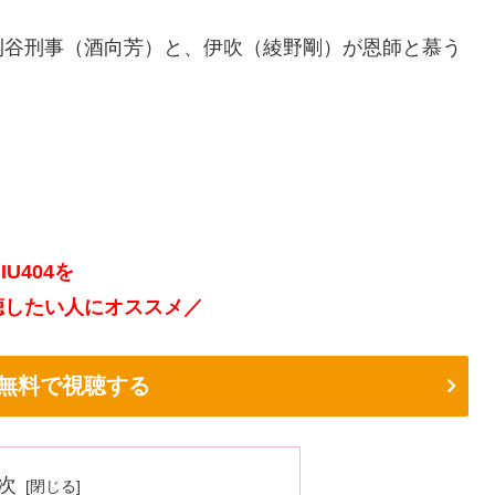
刈谷刑事（酒向芳）と、伊吹（綾野剛）が恩師と慕う
IU404を
聴したい人にオススメ／
iで無料で視聴する
次