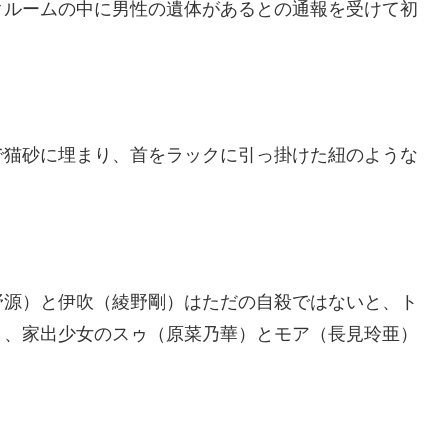
クルームの中に男性の遺体があるとの通報を受けて初
で猫砂に埋まり、首をラックに引っ掛けた紐のような
野源）と伊吹（綾野剛）はただの自殺ではないと、ト
と、家出少女のスゥ（原菜乃華）とモア（長見玲亜）