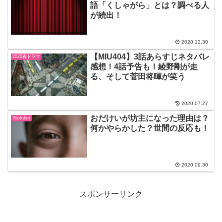
語「くしゃがら」とは？調べる人
が続出！
2020.12.30
【MIU404】3話あらすじネタバレ
2020春ドラマ
感想！4話予告も！綾野剛が走
る、そして菅田将暉が笑う
2020.07.27
おだけいが坊主になった理由は？
Youtuber
何かやらかした？世間の反応も！
2020.09.30
スポンサーリンク