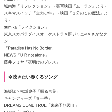
城南海「リフレクション」（実写映画『ムーラン』より）
スキマスイッチ「全力少年」（映画『２分の１の魔法』よ
り）
sumika「フィクション」
東京スカパラダイスオーケストラ × 関ジャニ∞ × さかなク
ン
「Paradise Has No Border」
NEWS「U R not alone」
藤井フミヤ「夜明けのブレス」
今聴きたい春くるソング
海援隊 × 松坂慶子「贈る言葉」
キャンディーズ「春一番」
DREAMS COME TRUE「未来予想図Ⅱ」