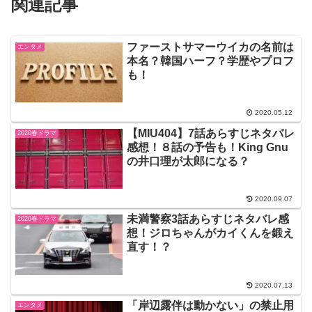
関連記事
ファーストサマーウイカの名前は
エンタメ
本名？韓国ハーフ？学歴やプロフ
も！
2020.05.12
【MIU404】7話あらすじネタバレ
2020春ドラマ
感想！８話の予告も！King Gnu
の井口理が太郎になる？
2020.09.07
未満警察3話あらすじネタバレ感
2020春ドラマ
想！ジロちゃんがカイくんを鍛え
直す！？
2020.07.13
「岸辺露伴は動かない」の禁止用
エンタメ