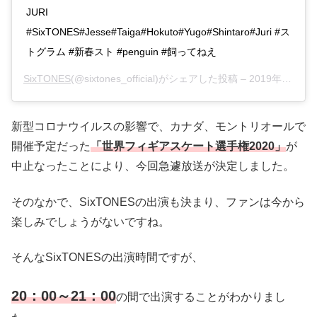
JURI
#SixTONES#Jesse#Taiga#Hokuto#Yugo#Shintaro#Juri #ス
トグラム #新春スト #penguin #飼ってねえ
SixTONES
(@sixtones_official)がシェアした投稿 –
2019年12月月23日午後7時00分PST
新型コロナウイルスの影響で、カナダ、モントリオールで
開催予定だった
「世界フィギアスケート選手権2020」
が
中止なったことにより、今回急遽放送が決定しました。
そのなかで、SixTONESの出演も決まり、ファンは今から
楽しみでしょうがないですね。
そんなSixTONESの出演時間ですが、
20：00～21：00
の間で出演することがわかりまし