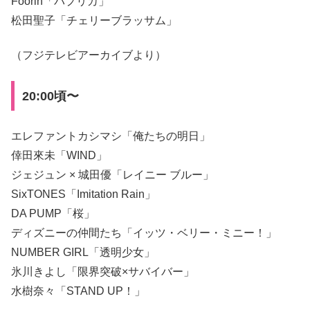
Foorin「パプリカ」
松田聖子「チェリーブラッサム」
（フジテレビアーカイブより）
20:00頃〜
エレファントカシマシ「俺たちの明日」
倖田來未「WIND」
ジェジュン × 城田優「レイニー ブルー」
SixTONES「Imitation Rain」
DA PUMP「桜」
ディズニーの仲間たち「イッツ・ベリー・ミニー！」
NUMBER GIRL「透明少女」
氷川きよし「限界突破×サバイバー」
水樹奈々「STAND UP！」