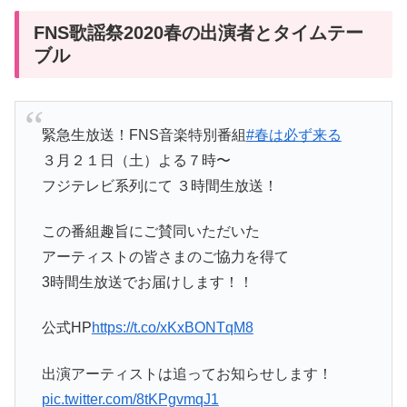
FNS歌謡祭2020春の出演者とタイムテー
ブル
緊急生放送！FNS音楽特別番組
#春は必ず来る
３月２１日（土）よる７時〜
フジテレビ系列にて ３時間生放送！
この番組趣旨にご賛同いただいた
アーティストの皆さまのご協力を得て
3時間生放送でお届けします！！
公式HP
https://t.co/xKxBONTqM8
出演アーティストは追ってお知らせします！
pic.twitter.com/8tKPgvmqJ1