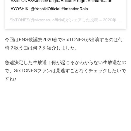
#SixTONES#Jesse#Taiga#Hokuto#Yugo#Shintaro#Juri
#YOSHIKI @YoshikiOfficial #ImitationRain
SixTONES
(@sixtones_official)がシェアした投稿 –
2020年 2月月22日午前7時00分PST
今回はFNS歌謡祭2020春でSixTONESが出演するのは何
時？歌う曲は何？を紹介しました。
急遽決定した生放送！何が起こるかわからない生放送なの
で、SixTONESファンは見逃すことなくチェックしたいで
すね♪