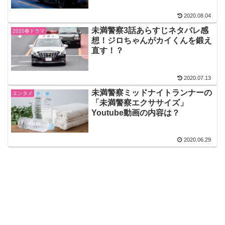
2020.08.04
未満警察3話あらすじネタバレ感
2020春ドラマ
想！ジロちゃんがカイくんを鍛え
直す！？
2020.07.13
未満警察ミッドナイトランナーの
エンタメ
「未満警察エクササイズ」
Youtube動画の内容は？
2020.06.29