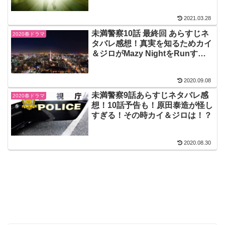
件！？
2021.03.28
未満警察10話 最終回 あらすじネ
2020春ドラマ
タバレ感想！真実を知るためカイ
＆ジロがMazy NightをRunす
る！
2020.09.08
未満警察9話あらすじネタバレ感
2020春ドラマ
想！10話予告も！原田泰造が怪し
すぎる！その時カイ＆ジロは！？
2020.08.30