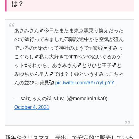
は？
あさみさん💕今日たまたま東京駅乗り換えだった
ので😆行ってみました🥰階段途中から空気が澄ん
でいるのがわかって神社のようで✨驚😃💓すみっ
こぐらし💕私も大好きです❣️ペンやぬいぐるみゲ
ット❣️それから、あさみさん💕とりひと王子💕と
みゆちゃん星人💕では？！😄というすみっこちゃ
んの並びも発見🥰
pic.twitter.com/6Yr7ryLpYY
— saiちゃんの🍑-s.luv- (@momoiroiruka0)
October 4, 2021
新年やクリスマス、売出しで安定的に販売している