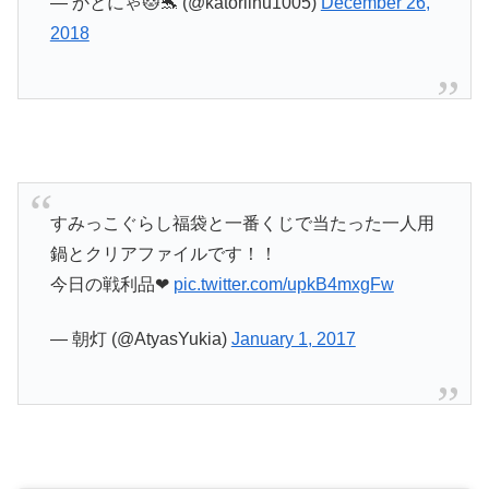
— かとにゃ🐱🐬 (@katoriinu1005)
December 26,
2018
すみっこぐらし福袋と一番くじで当たった一人用
鍋とクリアファイルです！！
今日の戦利品❤
pic.twitter.com/upkB4mxgFw
— 朝灯 (@AtyasYukia)
January 1, 2017