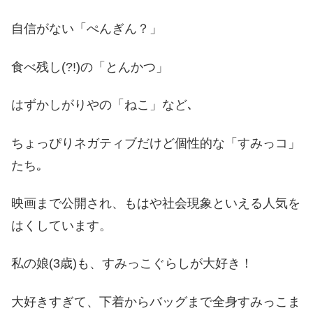
自信がない
「
ぺんぎん？
」
食べ残し
(?!)
の
「
とんかつ
」
はずかしがりやの「
ねこ」
など､
ちょっぴりネガティブだけど個性的な「
すみっコ」
たち｡
映画まで公開され、もはや社会現象といえる人気を
はくしています。
私の娘
(3
歳
)
も、すみっこぐらしが大好き！
大好きすぎて、下着からバッグまで全身すみっこま