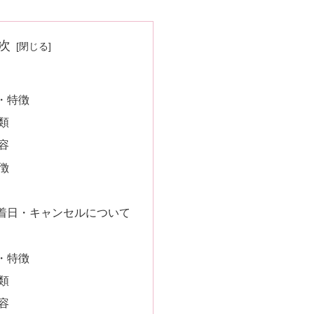
次
・特徴
類
容
徴
着日・キャンセルについて
・特徴
類
容