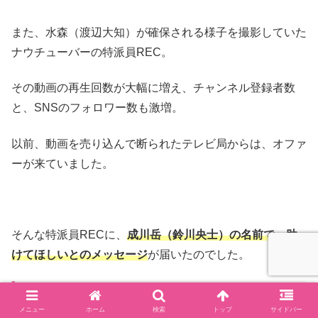
また、水森（渡辺大知）が確保される様子を撮影していた
ナウチューバーの特派員REC。
その動画の再生回数が大幅に増え、チャンネル登録者数
と、SNSのフォロワー数も激増。
以前、動画を売り込んで断られたテレビ局からは、オファ
ーが来ていました。
そんな特派員RECに、
成川岳（鈴川央士）の名前で、助
けてほしいとのメッセージ
が届いたのでした。
MIU404「機動捜査隊」5話ネタバレ感想
メニュー
ホーム
検索
トップ
サイドバー