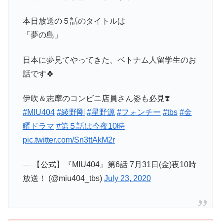
本日放送の５話のタイトルは
「夢の島」
日本に夢見てやってきた、ベトナム人留学生のお
話です🍀
伊吹＆志摩のコンビニ店員さん姿も必見❣️
#MIU404
#綾野剛
#星野源
#フォンチー
#tbs
#金
曜ドラマ
#第５話は今夜10時
pic.twitter.com/Sn3ttAkM2r
— 【公式】『MIU404』第6話 7月31日(金)夜10時
放送！ (@miu404_tbs)
July 23, 2020