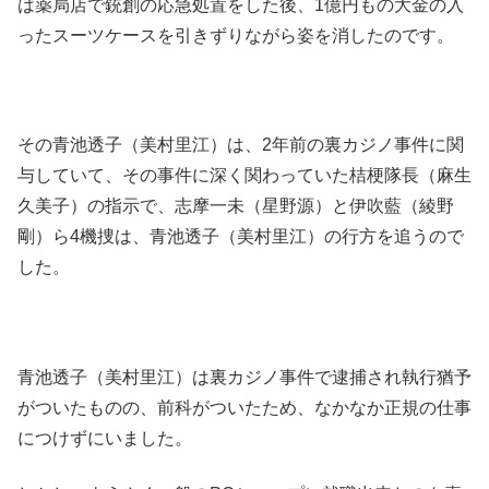
は薬局店で銃創の応急処置をした後、1億円もの大金の入
ったスーツケースを引きずりながら姿を消したのです。
その青池透子（美村里江）は、2年前の裏カジノ事件に関
与していて、その事件に深く関わっていた桔梗隊長（麻生
久美子）の指示で、志摩一未（星野源）と伊吹藍（綾野
剛）ら4機捜は、青池透子（美村里江）の行方を追うので
した。
青池透子（美村里江）は裏カジノ事件で逮捕され執行猶予
がついたものの、前科がついたため、なかなか正規の仕事
につけずにいました。