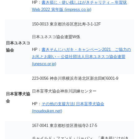
HP：
書き損じ・使い残しはがきチャリティ – 年賀状
Web 2022 寅年版 (impress.co.jp)
150-0013 東京都渋谷区恵比寿-3-1-12F
日本ユネスコ協会連盟W係
日本ユネスコ
HP：
書きそんじハガキ・キャンペーン2021 ご協力の
協会
お礼とお願い – 公益社団法人日本ユネスコ協会連盟
(unesco.or.jp)
223-0056 神奈川県横浜市港北区新吉田町6001-9
日本盲導犬協会神奈川訓練センター
日本盲導犬協
会
HP：
その他の支援方法| 日本盲導犬協会
(moudouken.net)
167-0041 東京都杉並区善福寺2-17-5
チャイルド・ファンド・ジャパン 「書き損じはがき