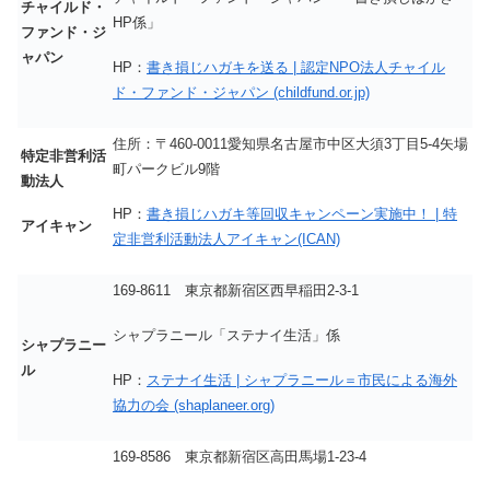
チャイルド・
HP係」
ファンド・ジ
ャパン
HP：
書き損じハガキを送る | 認定NPO法人チャイル
ド・ファンド・ジャパン (childfund.or.jp)
住所：〒460-0011愛知県名古屋市中区大須3丁目5-4矢場
特定非営利活
町パークビル9階
動法人
HP：
書き損じハガキ等回収キャンペーン実施中！ | 特
アイキャン
定非営利活動法人アイキャン(ICAN)
169-8611 東京都新宿区西早稲田2-3-1
シャプラニール「ステナイ生活」係
シャプラニー
ル
HP：
ステナイ生活 | シャプラニール＝市民による海外
協力の会 (shaplaneer.org)
169-8586 東京都新宿区高田馬場1-23-4