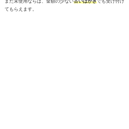
また未使用ならば、金額の少ない
古いはがき
でも受け付け
てもらえます。
書き損じはがきを寄付する送料無料の方法
は？