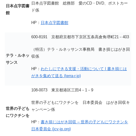
日本点字図書館 総務部 愛のCD・DVD、ポストカー
日本点字図書
ド係
館
HP：
日本点字図書館
600-8191 京都府京都市下京区五条高倉角堺町21－403
（特活）テラ・ルネッサンス事務局 書き損じはがき回
テラ・ルネッ
収係
サンス
HP：
わたしにできる支援・活動について l 書き損じは
がきを集めて送る (terra-r.jp)
108-0073 東京都港区三田4－1－9
世界の子どもにワクチンを 日本委員会 はがき回収キ
世界の子ども
ャンペーン係
にワクチンを
HP：
書き損じはがき回収 – 世界の子どもにワクチンを
日本委員会 (jcv-jp.org)