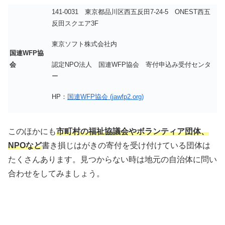
141-0031 東京都品川区西五反田7-24-5 ONEST西五
反田スクエア3F
東京ソフト株式会社内
国連WFP協
認定NPO法人 国連WFP協会 寄付申込み受付センタ
会
ー
HP：
国連WFP協会 (jawfp2.org)
このほかにも
市町村の福祉協議会やボランティア団体、
NPOなど
書き損じはがきの寄付を受け付けている団体は
たくさんあります。見つからない時は地元の自治体に問い
合わせをしてみましょう。
書き損じはがきを寄付する送料
無料の方法は？