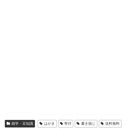
雑学・豆知識
はがき
寄付
書き損じ
送料無料