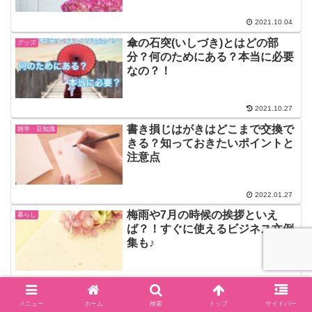
2021.10.04
傘の石突(いしづき)とはどの部
グッズ
分？何のためにある？本当に必要
なの？！
2021.10.27
書き損じはがきはどこまで交換で
雑学・豆知識
きる？知っておきたいポイントと
注意点
2022.01.27
梅雨や7月の時候の挨拶といえ
暮らし
ば？！すぐに使えるビジネス文例
集も♪
2021.10.03
お蔵入りの意味を例文で学ぼう！
暮らし
メニュー
ホーム
検索
トップ
サイドバー