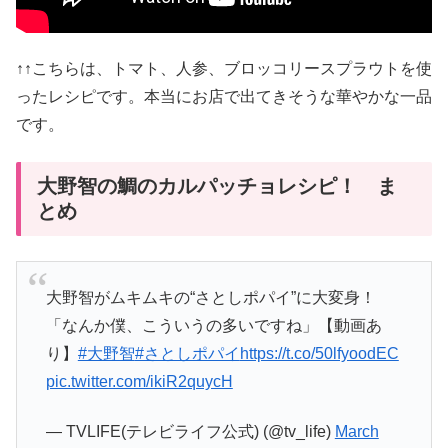
↑↑こちらは、トマト、人参、ブロッコリースプラウトを使
ったレシピです。本当にお店で出てきそうな華やかな一品
です。
大野智の鯛のカルパッチョレシピ！ ま
とめ
大野智がムキムキの“さとしポパイ”に大変身！
「なんか僕、こういうの多いですね」【動画あ
り】
#大野智
#さとしポパイ
https://t.co/50lfyoodEC
pic.twitter.com/ikiR2quycH
— TVLIFE(テレビライフ公式) (@tv_life)
March