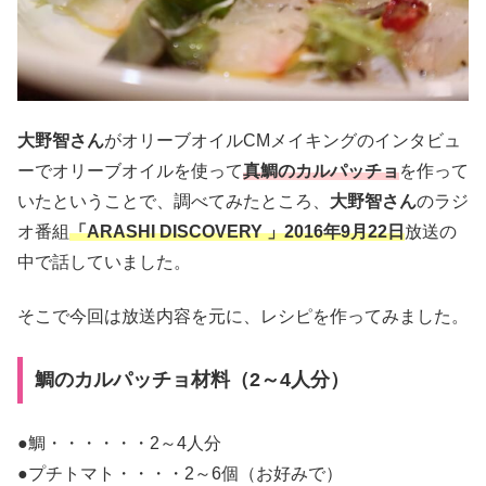
大野智さん
がオリーブオイルCMメイキングのインタビュ
ーでオリーブオイルを使って
真鯛のカルパッチョ
を作って
いたということで、調べてみたところ、
大野智さん
のラジ
オ番組
「ARASHI DISCOVERY 」2016年9月22日
放送の
中で話していました。
そこで今回は放送内容を元に、レシピを作ってみました。
鯛のカルパッチョ材料（2～4人分）
●鯛・・・・・・2～4人分
●プチトマト・・・・2～6個（お好みで）