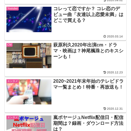
2020.09.02
コレって恋ですか？ コレ恋のデ
Youtuber
ビュー曲「友達以上恋愛未満」は
どこで買える？
2020.03.14
萩原利久2020年出演cm・ドラ
CM
マ・映画は？神尾楓珠とのキスシ
ーンも！
2020.12.23
2020~2021年末年始のテレビドラ
エンタメ
マ一覧まとめ！特番・再放送も！
2020.12.31
嵐ボヤージュNetflix配信日・配信
エンタメ
期間は？録画・ダウンロード方法
は？