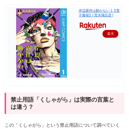
岸辺露伴は動かない 1【電
子書籍】[ 荒木飛呂彦 ]
楽天
で購
入
禁止用語「くしゃがら」は実際の言葉と
は違う？
この「くしゃがら」という禁止用語について調べていく