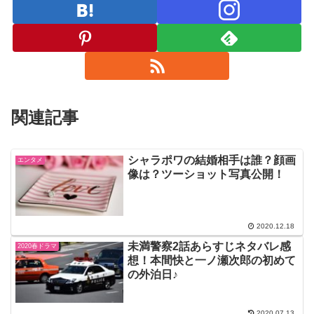
関連記事
シャラポワの結婚相手は誰？顔画
エンタメ
像は？ツーショット写真公開！
2020.12.18
未満警察2話あらすじネタバレ感
2020春ドラマ
想！本間快と一ノ瀬次郎の初めて
の外泊日♪
2020.07.13