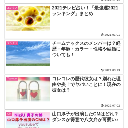
2021テレビ占い！「最強運2021
エンタメ
ランキング」まとめ
2021.01.01
チームナックスのメンバーは？経
エンタメ
歴・年齢・カラー・性格や結婚に
ついても！
2021.03.13
コレコレの歴代彼女は？別れた理
Youtuber
由や炎上でヤバいことに！現在の
彼女は？
2022.07.02
山口厚子が出演したCMはどれ？
CM
ダンスが得意で八女弁が可愛い♪