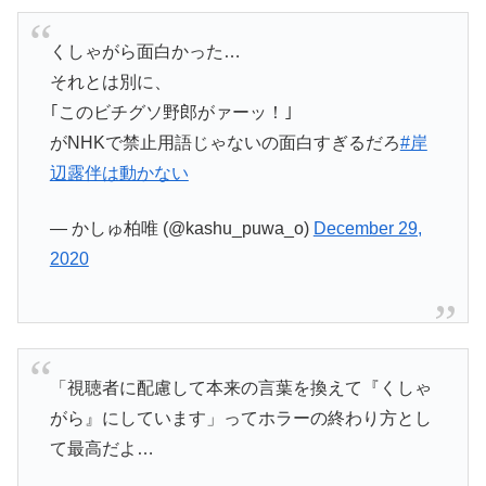
くしゃがら面白かった…
それとは別に、
｢このビチグソ野郎がァーッ！｣
がNHKで禁止用語じゃないの面白すぎるだろ
#岸
辺露伴は動かない
— かしゅ柏唯 (@kashu_puwa_o)
December 29,
2020
「視聴者に配慮して本来の言葉を換えて『くしゃ
がら』にしています」ってホラーの終わり方とし
て最高だよ…